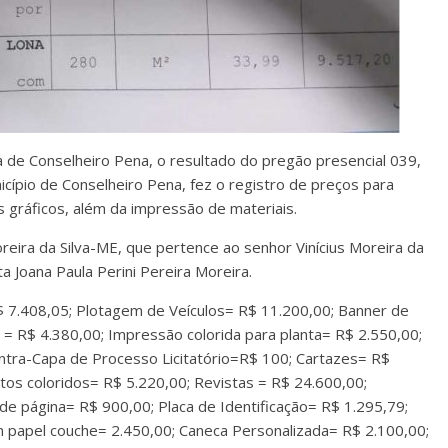
ura de Conselheiro Pena, o resultado do pregão presencial 039,
cípio de Conselheiro Pena, fez o registro de preços para
 gráficos, além da impressão de materiais.
oreira da Silva-ME, que pertence ao senhor Vinícius Moreira da
ta Joana Paula Perini Pereira Moreira.
R$ 7.408,05; Plotagem de Veículos= R$ 11.200,00; Banner de
 = R$ 4.380,00; Impressão colorida para planta= R$ 2.550,00;
ontra-Capa de Processo Licitatório=R$ 100; Cartazes= R$
etos coloridos= R$ 5.220,00; Revistas = R$ 24.600,00;
e página= R$ 900,00; Placa de Identificação= R$ 1.295,79;
em papel couche= 2.450,00; Caneca Personalizada= R$ 2.100,00;