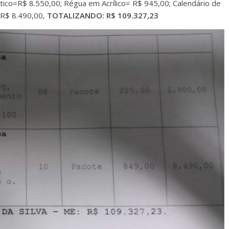
tico=R$ 8.550,00; Régua em Acrílico= R$ 945,00; Calendário de
 R$ 8.490,00,
TOTALIZANDO: R$ 109.327,23