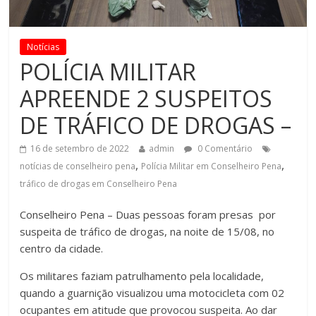
Notícias
POLÍCIA MILITAR
APREENDE 2 SUSPEITOS
DE TRÁFICO DE DROGAS –
16 de setembro de 2022
admin
0 Comentário
,
,
notícias de conselheiro pena
Polícia Militar em Conselheiro Pena
tráfico de drogas em Conselheiro Pena
Conselheiro Pena – Duas pessoas foram presas por
suspeita de tráfico de drogas, na noite de 15/08, no
centro da cidade.
Os militares faziam patrulhamento pela localidade,
quando a guarnição visualizou uma motocicleta com 02
ocupantes em atitude que provocou suspeita. Ao dar