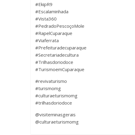
#EkipR9
#Escalaminhada
#Vista360
#PedradoPescoçoMole
#RapelCuparaque
#Viaferrata
#Prefeituradecuparaque
#Secretariadecultura
#Trilhasdoriodoce
#TurismoemCuparaque
#revivaturismo
#turismomg
#culturaeturismomg
#trilhasdoriodoce
@visiteminasgerais
@culturaeturismomg