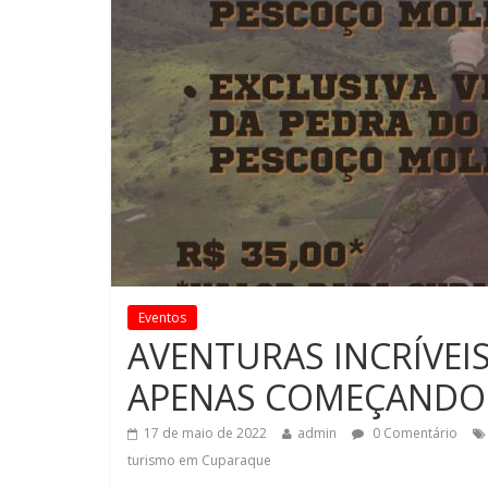
Eventos
AVENTURAS INCRÍVEI
APENAS COMEÇANDO –
17 de maio de 2022
admin
0 Comentário
turismo em Cuparaque