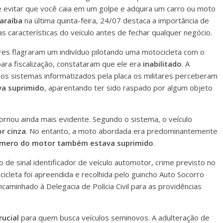
 evitar que você caia em um golpe e adquira um carro ou moto
araíba
na última quinta-feira, 24/07 destaca a importância de
s características do veículo antes de fechar qualquer negócio.
tares flagraram um indivíduo pilotando uma motocicleta com o
ra fiscalização, constataram que ele era
inabilitado
. A
 os sistemas informatizados pela placa os militares perceberam
va suprimido
, aparentando ter sido raspado por algum objeto
ornou ainda mais evidente. Segundo o sistema, o veículo
r cinza
. No entanto, a moto abordada era predominantemente
mero do motor também estava suprimido
.
o de sinal identificador de veículo automotor, crime previsto no
cicleta foi apreendida e recolhida pelo guincho Auto Socorro
caminhado à Delegacia de Polícia Civil para as providências
rucial
para quem busca veículos seminovos. A adulteração de