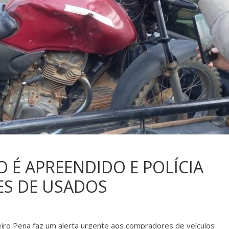
 É APREENDIDO E POLÍCIA
S DE USADOS
heiro Pena faz um alerta urgente aos compradores de veículos