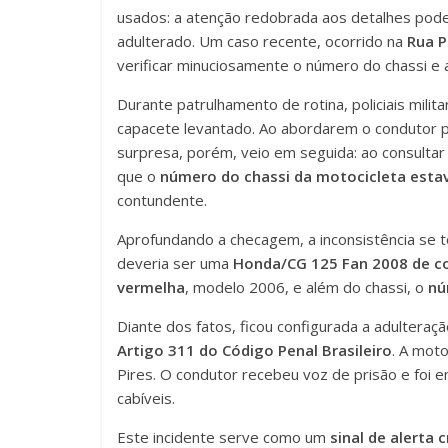
usados: a atenção redobrada aos detalhes pode
adulterado. Um caso recente, ocorrido na
Rua P
verificar minuciosamente o número do chassi e a
Durante patrulhamento de rotina, policiais mili
capacete levantado. Ao abordarem o condutor pa
surpresa, porém, veio em seguida: ao consultar
que o
número do chassi da motocicleta esta
contundente.
Aprofundando a checagem, a inconsistência se t
deveria ser uma
Honda/CG 125 Fan 2008 de co
vermelha
, modelo 2006, e além do chassi, o
nú
Diante dos fatos, ficou configurada a adulteraçã
Artigo 311 do Código Penal Brasileiro
. A moto
Pires. O condutor recebeu voz de prisão e foi en
cabíveis.
Este incidente serve como um
sinal de alerta c